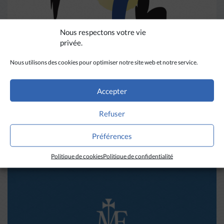
Nous respectons votre vie
privée.
Nous utilisons des cookies pour optimiser notre site web et notre service.
ACTU MEP
Accepter
Refuser
Une année Corée aux MEP
Préférences
Politique de cookies
Politique de confidentialité
LIRE PLUS
→