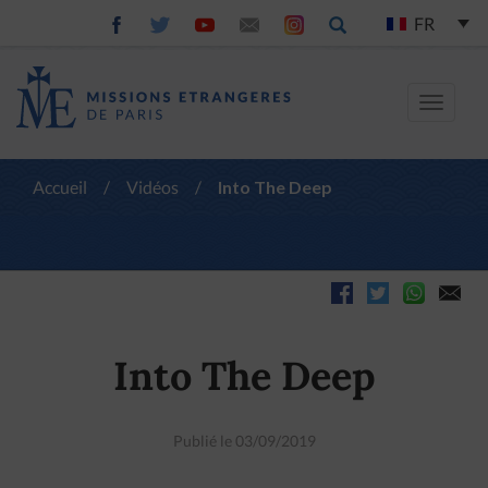
FR
Toggle
navigat
Accueil
/
Vidéos
/
Into The Deep
Into The Deep
Publié le 03/09/2019