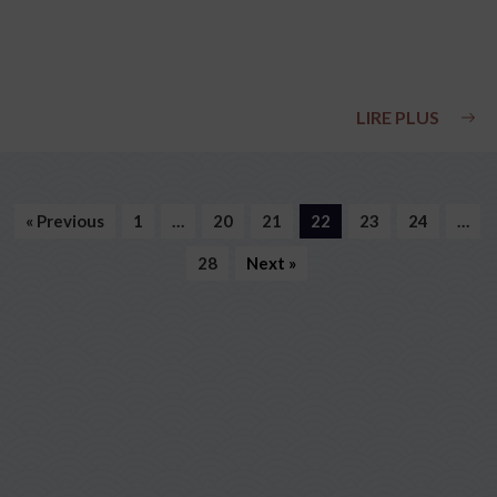
LIRE PLUS
« Previous
1
…
20
21
22
23
24
…
28
Next »