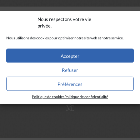
Portrait d’un missionnaire à Hong-Kong
Nous respectons votre vie
privée.
Nous utilisons des cookies pour optimiser notre site web et notre service.
Accepter
LIRE PLUS
Refuser
Préférences
Politique de cookies
Politique de confidentialité