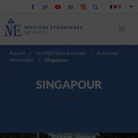
FR
Toggle
navigat
Accueil
/
Les MEP dans le monde
/
Aventures
missionaire
/
Singapour
SINGAPOUR