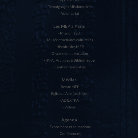
Témoignages Missionnaires
Volontariat
Les MEP à Paris
Mission 128
Musée et activités culturelles
Histoire des MEP
Discerner ma vocation
IRFA : Archives & Bibliothèque
Centre France-Asie
Médias
Revue MEP
Eglises d’Asie (archives)
AD EXTRA
Vidéos
Agenda
Expositions et animations
Conférences