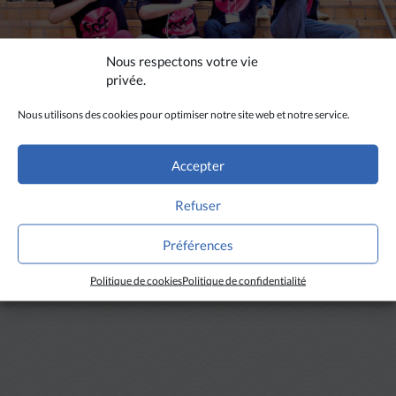
Nous respectons votre vie
privée.
SINGAPOUR
Nous utilisons des cookies pour optimiser notre site web et notre service.
Auprès des jeunes chrétiens de Singapour
Accepter
Refuser
LIRE PLUS
Préférences
Politique de cookies
Politique de confidentialité