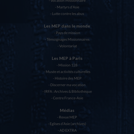
Vocation Missionnaire
Martyrs d’Asie
Lutte contre les abus
Les MEP dans le monde
Pays de mission
Témoignages Missionnaires
Volontariat
Les MEP à Paris
Mission 128
Musée et activités culturelles
Histoire des MEP
Discerner ma vocation
IRFA : Archives & Bibliothèque
Centre France-Asie
Médias
Revue MEP
Eglises d’Asie (archives)
AD EXTRA