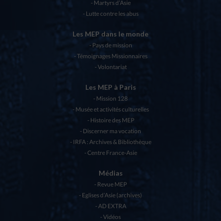
Martyrs d’Asie
Lutte contre les abus
Les MEP dans le monde
Pays de mission
Témoignages Missionnaires
Volontariat
Les MEP à Paris
Mission 128
Musée et activités culturelles
Histoire des MEP
Discerner ma vocation
IRFA : Archives & Bibliothèque
Centre France-Asie
Médias
Revue MEP
Eglises d’Asie (archives)
AD EXTRA
Vidéos