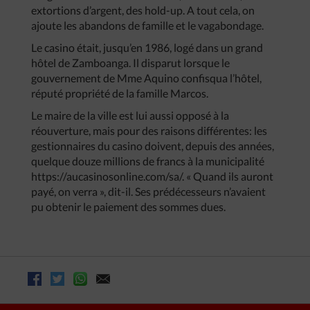
extortions d’argent, des hold-up. A tout cela, on
ajoute les abandons de famille et le vagabondage.
Le casino était, jusqu’en 1986, logé dans un grand
hôtel de Zamboanga. Il disparut lorsque le
gouvernement de Mme Aquino confisqua l’hôtel,
réputé propriété de la famille Marcos.
Le maire de la ville est lui aussi opposé à la
réouverture, mais pour des raisons différentes: les
gestionnaires du casino doivent, depuis des années,
quelque douze millions de francs à la municipalité
https://aucasinosonline.com/sa/
. « Quand ils auront
payé, on verra », dit-il. Ses prédécesseurs n’avaient
pu obtenir le paiement des sommes dues.