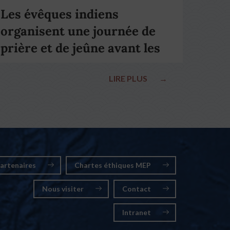
Les évêques indiens
organisent une journée de
prière et de jeûne avant les
élections nationales
LIRE PLUS
→
artenaires
Chartes éthiques MEP
Nous visiter
Contact
Intranet