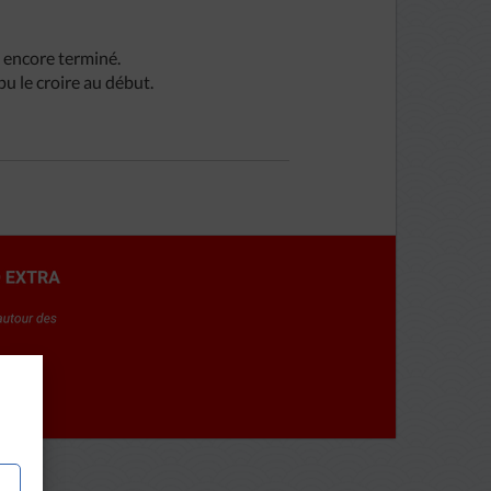
 encore terminé.
u le croire au début.