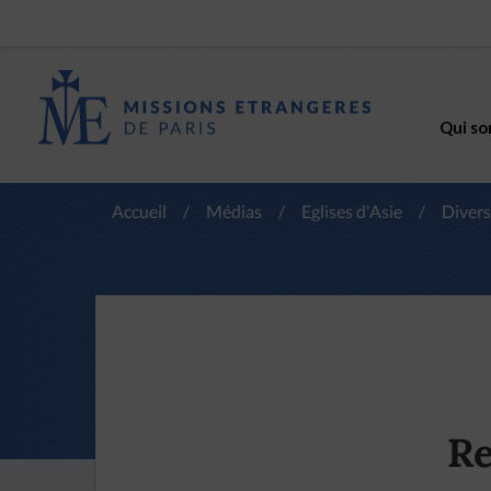
Qui so
Accueil
/
Médias
/
Eglises d'Asie
/
Divers
Re