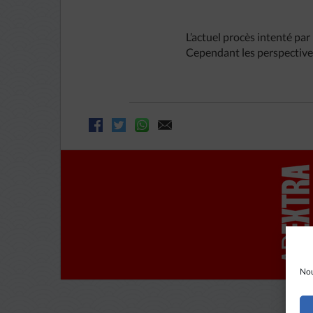
L’actuel procès intenté pa
Cependant les perspectives
Nou