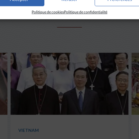
Politique de cookies
Politique de confidentialité
A LIRE AUSSI
VIETNAM