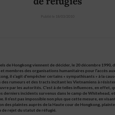
de réfugiés
Publié le 18/03/2010
nels de Hongkong viennent de décider, le 20 décembre 1990, 
s et membres des organisations humanitaires pour l’accès au
ong, il s’agit d’empêcher certains « sympathisants » à la cau
des rumeurs et des tracts incitant les Vietnamiens à résister 
vre par les autorités. C’est à de telles influences, en effet,
s derniers incidents survenus dans le camp de Whitehead, et
e. Il n’est pas impossible non plus que cette mesure, en visant
on des plaintes auprès de la Haute cour de Hongkong, plainte
 de rejet du statut de réfugié.