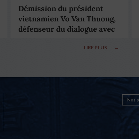
Démission du président
vietnamien Vo Van Thuong,
défenseur du dialogue avec
le pape François
LIRE PLUS
→
Nos p