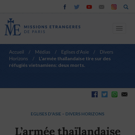
Toggle
navigat
Accueil
/
Médias
/
Eglises d'Asie
/
Divers
Horizons
/
L’armée thaïlandaise tire sur des
réfugiés vietnamiens: deux morts.
EGLISES D'ASIE
–
DIVERS HORIZONS
L’armée thaïlandaise