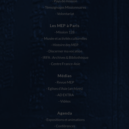
Pays de mission
Témoignages Missionnaires
Volontariat
Les MEP à Paris
Mission 128
Musée et activités culturelles
Histoire des MEP
Discerner ma vocation
IRFA : Archives & Bibliothèque
Centre France-Asie
Médias
Revue MEP
Eglises d’Asie (archives)
AD EXTRA
Vidéos
Agenda
Expositions et animations
Conférences