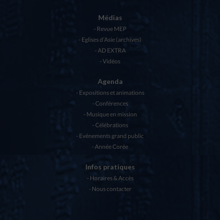
Médias
Revue MEP
Eglises d’Asie (archives)
AD EXTRA
Vidéos
Agenda
Expositions et animations
Conférences
Musique en mission
Célébrations
Evénements grand public
Année Corée
Infos pratiques
Horaires & Accès
Nous contacter