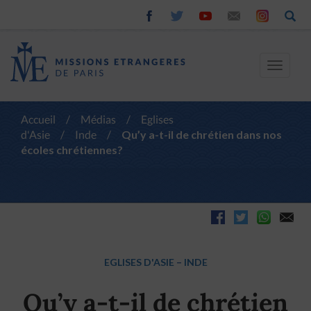
Toggle
navigat
Accueil
/
Médias
/
Eglises
d'Asie
/
Inde
/
Qu’y a-t-il de chrétien dans nos
écoles chrétiennes?
EGLISES D'ASIE
–
INDE
Qu’y a-t-il de chrétien