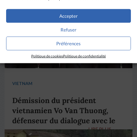
LIRE PLUS
→
Accepter
Refuser
Préférences
Politique de cookies
Politique de confidentialité
VIETNAM
Démission du président
vietnamien Vo Van Thuong,
défenseur du dialogue avec le
LIRE PLUS
→
pape François