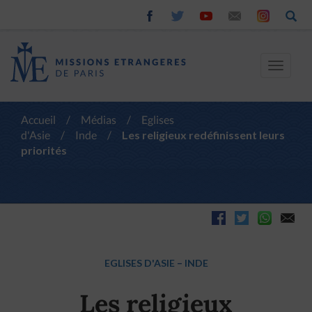
Toggle
navigat
Accueil
/
Médias
/
Eglises
d'Asie
/
Inde
/
Les religieux redéfinissent leurs
priorités
EGLISES D'ASIE
–
INDE
Les religieux