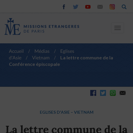
Toggle
navigat
Accueil
/
Médias
/
Eglises
d'Asie
/
Vietnam
/
La lettre commune de la
Conférence épiscopale
EGLISES D'ASIE
–
VIETNAM
La lettre commune de la