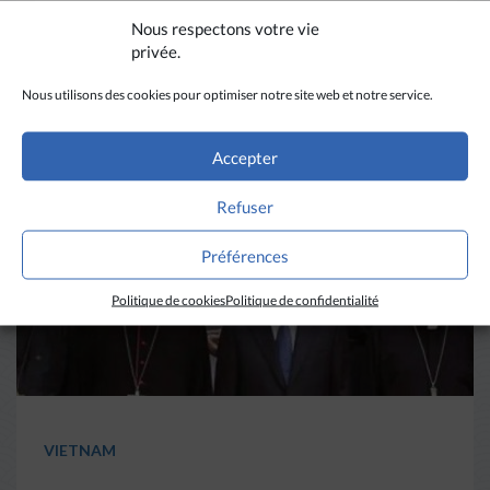
DIVERS HORIZONS
Nous respectons votre vie
privée.
La revue de presse de la
Nous utilisons des cookies pour optimiser notre site web et notre service.
semaine du 18 mars
Accepter
LIRE PLUS
→
Refuser
Préférences
Politique de cookies
Politique de confidentialité
VIETNAM