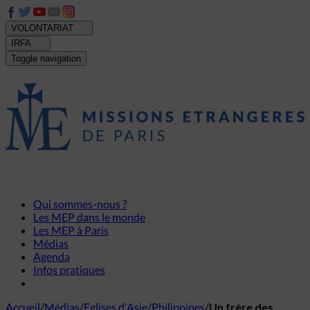
VOLONTARIAT
IRFA
Toggle navigation
Qui sommes-nous ?
Les MEP dans le monde
Les MEP à Paris
Médias
Agenda
Infos pratiques
Accueil
/
Médias
/
Eglises d'Asie
/
Philippines
/
Un frère des