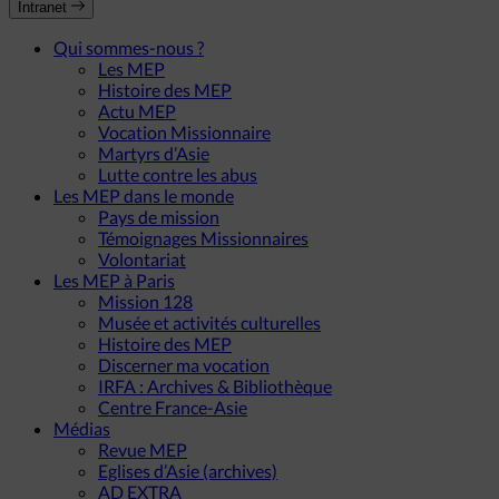
Intranet
Qui sommes-nous ?
Les MEP
Histoire des MEP
Actu MEP
Vocation Missionnaire
Martyrs d’Asie
Lutte contre les abus
Les MEP dans le monde
Pays de mission
Témoignages Missionnaires
Volontariat
Les MEP à Paris
Mission 128
Musée et activités culturelles
Histoire des MEP
Discerner ma vocation
IRFA : Archives & Bibliothèque
Centre France-Asie
Médias
Revue MEP
Eglises d’Asie (archives)
AD EXTRA