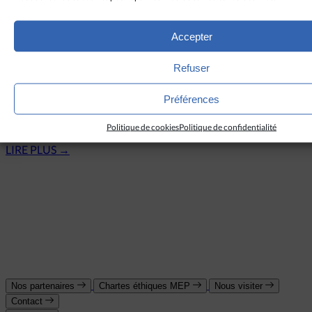
LIRE PLUS
→
Accepter
Inde
Refuser
Les évêques indiens organisent une journée de
Préférences
prière et de jeûne avant les élections nationales
Politique de cookies
Politique de confidentialité
LIRE PLUS
→
Nos partenaires
Chartes éthiques MEP
Nous visiter
Contact