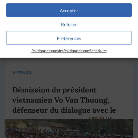
Accepter
Refuser
Préférences
Politique de cookies
Politique de confidentialité
VIETNAM
Démission du président
vietnamien Vo Van Thuong,
défenseur du dialogue avec le
LIRE PLUS
→
pape François