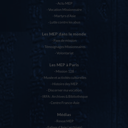
Actu MEP
Vocation Missionnaire
Martyrs d’Asie
Lutte contre les abus
Les MEP dans le monde
Pays de mission
Témoignages Missionnaires
Volontariat
Les MEP à Paris
Mission 128
Musée et activités culturelles
Histoire des MEP
Discerner ma vocation
IRFA : Archives & Bibliothèque
Centre France-Asie
Médias
Revue MEP
Eglises d’Asie (archives)