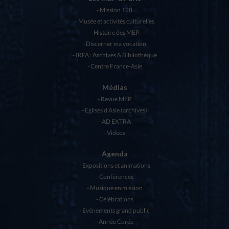
Mission 128
Musée et activités culturelles
Histoire des MEP
Discerner ma vocation
IRFA : Archives & Bibliothèque
Centre France-Asie
Médias
Revue MEP
Eglises d’Asie (archives)
AD EXTRA
Vidéos
Agenda
Expositions et animations
Conférences
Musique en mission
Célébrations
Evénements grand public
Année Corée