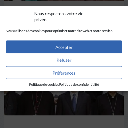
Nous respectons votre vie
DIVERS HORIZONS
privée.
La revue de presse de la
Nous utilisons des cookies pour optimiser notre site web et notre service.
semaine du 18 mars
Accepter
LIRE PLUS
→
Refuser
Préférences
Politique de cookies
Politique de confidentialité