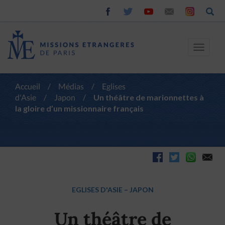
Toggle
navigat
Accueil
/
Médias
/
Eglises
d'Asie
/
Japon
/
Un théâtre de marionnettes à
la gloire d’un missionnaire français
EGLISES D'ASIE
–
JAPON
Un théâtre de