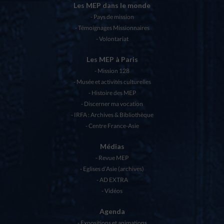
Les MEP dans le monde
Pays de mission
Témoignages Missionnaires
Volontariat
Les MEP à Paris
Mission 128
Musée et activités culturelles
Histoire des MEP
Discerner ma vocation
IRFA : Archives & Bibliothèque
Centre France-Asie
Médias
Revue MEP
Eglises d’Asie (archives)
AD EXTRA
Vidéos
Agenda
Expositions et animations