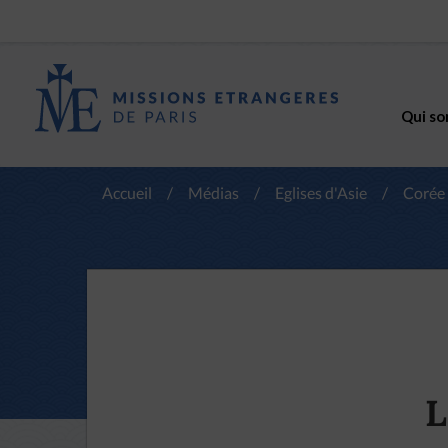
Qui so
Accueil
/
Médias
/
Eglises d'Asie
/
Corée
L