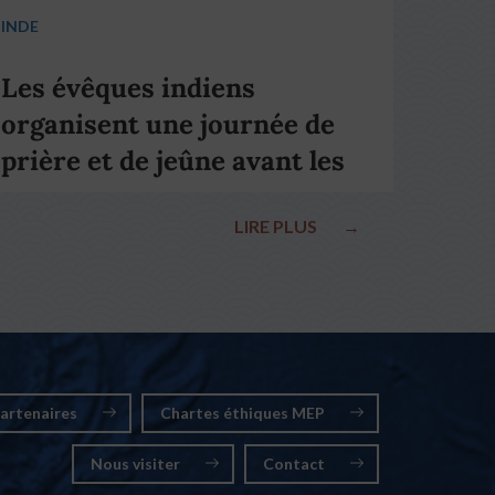
INDE
Les évêques indiens
organisent une journée de
prière et de jeûne avant les
élections nationales
LIRE PLUS
→
artenaires
Chartes éthiques MEP
Nous visiter
Contact