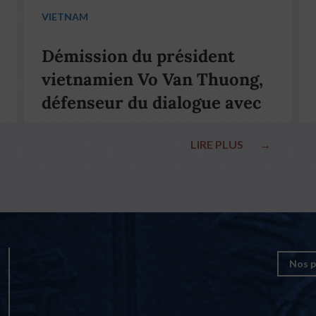
VIETNAM
Démission du président
vietnamien Vo Van Thuong,
défenseur du dialogue avec
le pape François
LIRE PLUS
→
Nos p