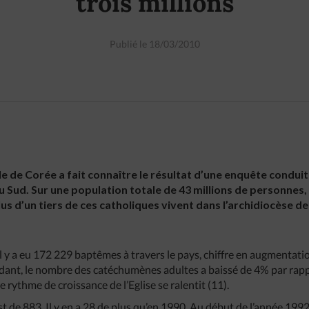
trois millions
Publié le 18/03/2010
 de Corée a fait connaître le résultat d’une enquête conduit
 Sud. Sur une population totale de 43 millions de personnes,
lus d’un tiers de ces catholiques vivent dans l’archidiocèse de
il y a eu 172 229 baptêmes à travers le pays, chiffre en augmentat
dant, le nombre des catéchumènes adultes a baissé de 4% par rapp
e rythme de croissance de l’Eglise se ralentit (11).
 de 883. Il y en a 28 de plus qu’en 1990. Au début de l’année 1992, 