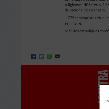
religieuses, 406 frères, 1 
de nationalité étrangère.
1 775 séminaristes étudien
séminaire.
60% des catholiques corée
Nou