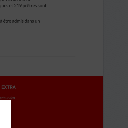
êques et 219 prêtres sont
 à être admis dans un