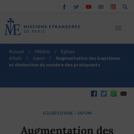
Toggle
navigat
Accueil
/
Médias
/
Eglises
d'Asie
/
Japon
/
Augmentation des baptêmes
et diminution du nombre des pratiquants
EGLISES D'ASIE
–
JAPON
Augmentation des