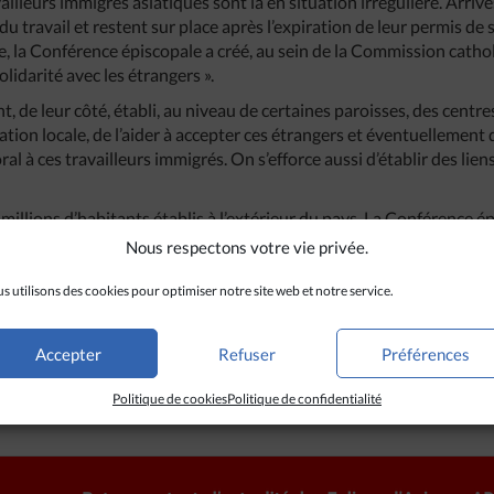
illeurs immigrés asiatiques sont là en situation irrégulière. Arriv
 du travail et restent sur place après l’expiration de leur permis de 
, la Conférence épiscopale a créé, au sein de la Commission cathol
lidarité avec les étrangers ».
t, de leur côté, établi, au niveau de certaines paroisses, des centre
ation locale, de l’aider à accepter ces étrangers et éventuellement
l à ces travailleurs immigrés. On s’efforce aussi d’établir des liens
illions d’habitants établis à l’extérieur du pays. La Conférence é
 Coréens émigrés. Celle-ci emploie 178 prêtres et religieux.
Nous respectons votre vie privée.
es Philippines possèdent des services pastoraux pour les catholiqu
s utilisons des cookies pour optimiser notre site web et notre service.
Accepter
Refuser
Préférences
Politique de cookies
Politique de confidentialité