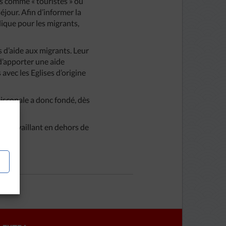
és comme « touristes » ou
séjour. Afin d’informer la
ique pour les migrants,
s d’aide aux migrants. Leur
 d’apporter une aide
 avec les Eglises d’origine
piscopale a donc fondé, dès
es travaillant en dehors de