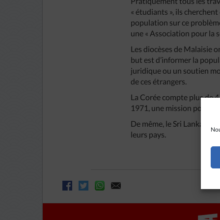
Pratiquement tous les trava
« étudiants », ils cherchent
population sur ce problème
une « Association pour la so
Les diocèses de Malaisie on
but est d’informer la popul
juridique ou un soutien mora
de ces étrangers.
La Corée compte plus de 4 m
1971, une mission pour les
De même, le Sri Lanka et l
Nou
leurs pays.