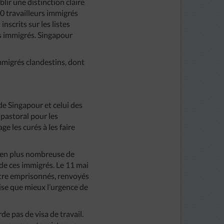
ablir une distinction claire
0 travailleurs immigrés
scrits sur les listes
rs immigrés. Singapour
 immigrés clandestins, dont
de Singapour et celui des
 pastoral pour les
e les curés à les faire
us en plus nombreuse de
 de ces immigrés. Le 11 mai
 être emprisonnés, renvoyés
ise que mieux l’urgence de
e pas de visa de travail.