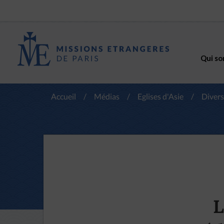
Qui so
Accueil
/
Médias
/
Eglises d'Asie
/
Divers
L