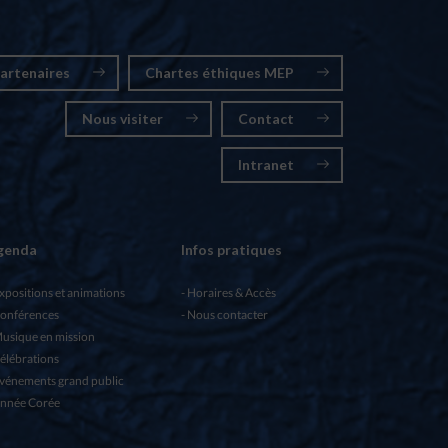
artenaires
Chartes éthiques MEP
Nous visiter
Contact
Intranet
genda
Infos pratiques
xpositions et animations
Horaires & Accès
onférences
Nous contacter
usique en mission
élébrations
vénements grand public
nnée Corée