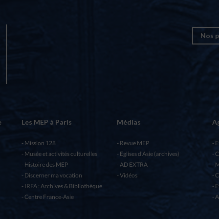
Nos p
e
Les MEP à Paris
Médias
A
Mission 128
Revue MEP
E
Musée et activités culturelles
Eglises d’Asie (archives)
C
Histoire des MEP
AD EXTRA
M
Discerner ma vocation
Vidéos
C
IRFA : Archives & Bibliothèque
E
Centre France-Asie
A