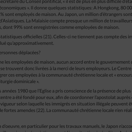
ecrétaire du Conseil pontifical, « il est de plus en plus difficile d’ét
 économiques ». Il donne quelques statistiques: A Hongkong, 80 00
% sont employés de maison. Au Japon, un million d’étrangers sont in
% d’Asiatiques. La Malaisie compte presque un million de travailleu
s, dont 99% sont enregistrées comme employées de maison.
s statistiques officielles (21). Celles-ci ne tiennent pas compte des
alué qu’approximativement.
 personnes déplacées?
cerne les employées de maison, aucun accord entre le gouvernement 
se trouvent donc livrées à la merci de leurs employeurs. Le Centre
égrer ces employées à la communauté chrétienne locale et « encourag
iturgie dominicale ».
es années 1980 que l’Eglise a pris conscience de la présence de pl
centre a été fondé pour eux, afin de coordonner l’apostolat auprès
 vigueur selon laquelle les immigrés en situation illégale peuvent
e fortes amendes (22). La communauté chrétienne locale n’en réal
’oeuvre, en particulier pour les travaux manuels, le Japon n’accord