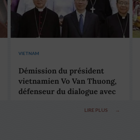
VIETNAM
Démission du président
vietnamien Vo Van Thuong,
défenseur du dialogue avec
le pape François
LIRE PLUS
→