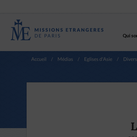
Qui so
Accueil
/
Médias
/
Eglises d'Asie
/
Divers
L