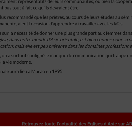
 vraiment représentatifs de leurs communautés; ou bien la coopéra
t pas tout à fait ce qu’ils devraient être.
lus recommandé que les prêtres, au cours de leurs études au sémin
nente, aient l’occasion d’apprendre à travailler avec les laïcs.
te sur la nécessité de donner une plus grande part aux femmes dans 
glise, dans notre monde d’Asie orientale, est bien connue pour sa pa
ucation; mais elle est peu présente dans les domaines professionnel
le, on a surtout souligné le manque de communication qui frappe u
e la vie moderne.
nale aura lieu à Macao en 1995.