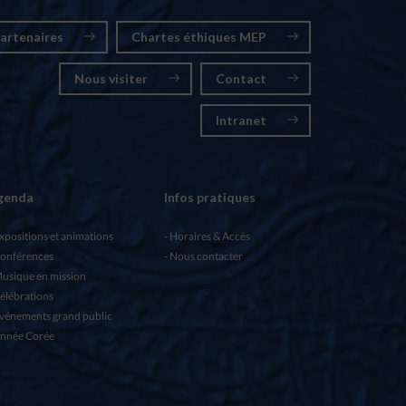
artenaires
Chartes éthiques MEP
Nous visiter
Contact
Intranet
genda
Infos pratiques
xpositions et animations
Horaires & Accès
onférences
Nous contacter
usique en mission
élébrations
vénements grand public
nnée Corée