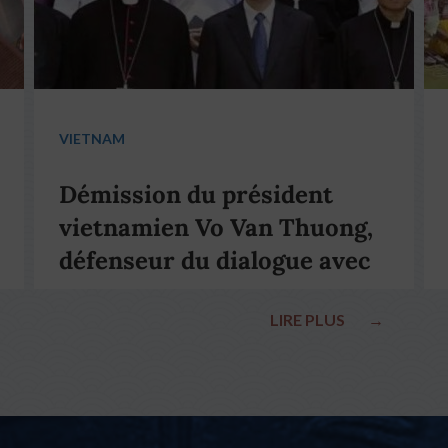
VIETNAM
Démission du président
vietnamien Vo Van Thuong,
défenseur du dialogue avec
le pape François
LIRE PLUS
→