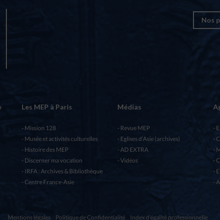
Nos p
e
Les MEP à Paris
Médias
A
Mission 128
Revue MEP
E
Musée et activités culturelles
Eglises d’Asie (archives)
C
Histoire des MEP
AD EXTRA
M
Discerner ma vocation
Vidéos
C
IRFA : Archives & Bibliothèque
E
Centre France-Asie
A
Mentions légales
Politique de Confidentialité
Index d'égalité professionnelle