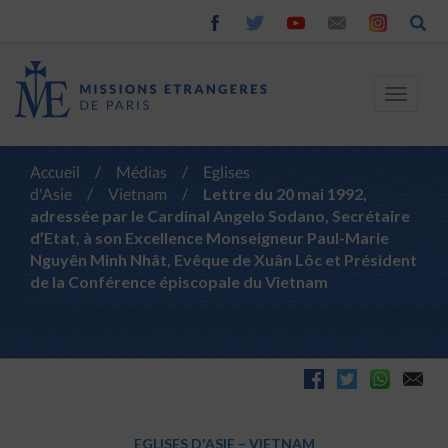
Toggle
navigat
Accueil
/
Médias
/
Eglises
d'Asie
/
Vietnam
/
Lettre du 20 mai 1992,
adressée par le Cardinal Angelo Sodano, Secrétaire
d’Etat, à son Excellence Monseigneur Paul-Marie
Nguyên Minh Nhât, Evêque de Xuân Lôc et Président
de la Conférence épiscopale du Vietnam
EGLISES D'ASIE
–
VIETNAM