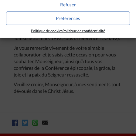
Refuser
gouvernement de Hanoi, attirant également son
attention sur le projet de quatorze bourses d’études
pour des séminaristes et des prêtres qui devraient
Préférences
venir à Rome pour la prochaine année académique
Politique de cookies
Politique de confidentialité
(cf.la lettre que vous a adressée le Cardinal Jozef
Tomko le 25 mars 1992, sous la référence 1504/92).
Je vous remercie vivement de votre aimable
collaboration et je saisis cette occasion pour vous
souhaiter, Monseigneur, ainsi qu’à tous vos
confrères de la Conférence épiscopale, la grâce, la
joie et la paix du Seigneur ressuscité.
Veuillez croire, Monseigneur, à mes sentiments tout
dévoués dans le Christ Jésus.