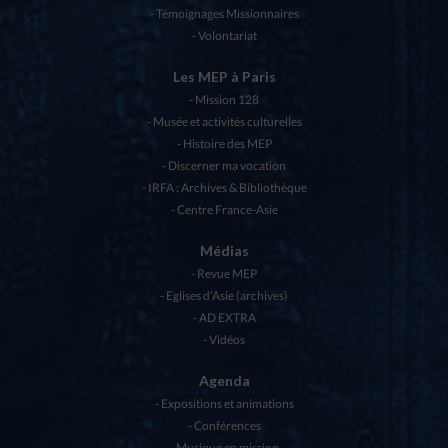
Témoignages Missionnaires
Volontariat
Les MEP à Paris
Mission 128
Musée et activités culturelles
Histoire des MEP
Discerner ma vocation
IRFA : Archives & Bibliothèque
Centre France-Asie
Médias
Revue MEP
Eglises d’Asie (archives)
AD EXTRA
Vidéos
Agenda
Expositions et animations
Conférences
Musique en mission