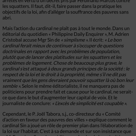
arrêtés en vertu d’un décret pris par Ferdinand Marcos contre
les squatters. Il faut, dit-il, faire passer dans la pratique les
objectifs de la loi, afin d’alléger la souffrance des pauvres sans
abri.
Mais l’action du cardinal ne plaît pas à tout le monde. Dans un
éditorial du quotidien « Philippine Daily Enquirer », M. Adrien
Cristobal accuse Mgr Sin de
« simplisme ».
Il écrit:
« Le bon
cardinal ferait mieux de continuer à s’occuper de questions
doctrinales en rapport avec les problèmes de population,
plutôt que de lancer des platitudes sur les squatters et les
problèmes de logement. Chose de beaucoup plus grave, le
cardinal s’est attaqué à deux grands principes de la société : le
respect de la loi et le droit à la propriété, même s’il ne dit pas
vraiment que les gens devraient pouvoir squatter là où bon leur
semble ».
Selon le même éditorialiste, il ne manquera pas de
politiciens pour prendre fait et cause pour le cardinal, ne serait-
ce que dans le but d’augmenter leur capital de voix. Et le
journaliste de conclure:
« L’excès de simplicité est coupable ».
Cependant, le P. Joël Tabora, s.j., co-directeur du « Comité
d’action en faveur des pauvres des villes » explique comment le
cardinal Sin a joué un rôle de premier plan dans l’élaboration de
la loi sur l’habitat. C’est à sa demande et sur son insistance que