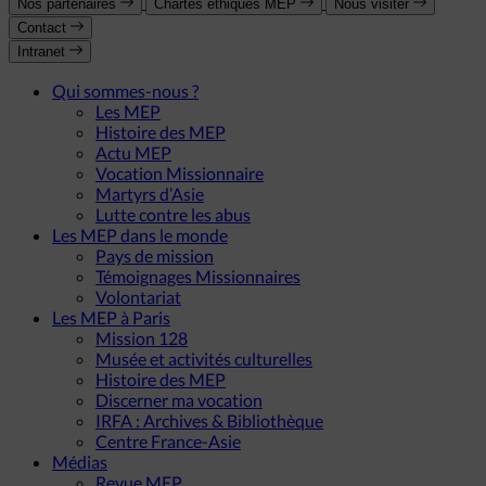
Nos partenaires
Chartes éthiques MEP
Nous visiter
Contact
Intranet
Qui sommes-nous ?
Les MEP
Histoire des MEP
Actu MEP
Vocation Missionnaire
Martyrs d’Asie
Lutte contre les abus
Les MEP dans le monde
Pays de mission
Témoignages Missionnaires
Volontariat
Les MEP à Paris
Mission 128
Musée et activités culturelles
Histoire des MEP
Discerner ma vocation
IRFA : Archives & Bibliothèque
Centre France-Asie
Médias
Revue MEP