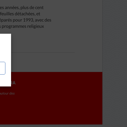
es années, plus de cent
euilles détachées, et
réparés pour 1993, avec des
es programmes religieux