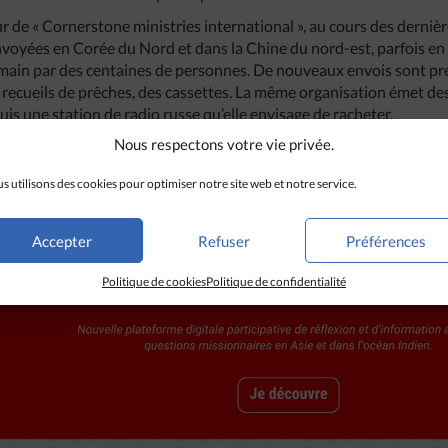
 de « Cornerstone ministries international », au cours des dernièr
nvoyées en Corée du Nord et dans la Chine du nord-est, parfois en f
a main par des centaines de personnes. De nouveaux envois sont p
 recueils de prêches, des cassettes. La même organisation émet d
is une station de radio russe qu’elle envisage de racheter.
Nous respectons votre vie privée.
s utilisons des cookies pour optimiser notre site web et notre service.
Accepter
Refuser
Préférences
Politique de cookies
Politique de confidentialité