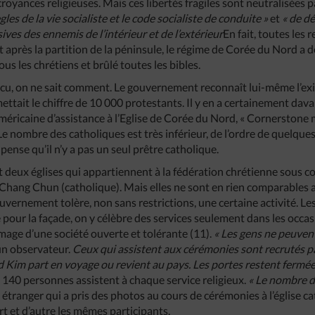
croyances religieuses. Mais ces libertés fragiles sont neutralisées pa
gles de la vie socialiste et le code socialiste de conduite »
et
« de d
ives des ennemis de l’intérieur et de l’extérieur
En fait, toutes les 
t après la partition de la péninsule, le régime de Corée du Nord a dé
us les chrétiens et brûlé toutes les bibles.
vécu, on ne sait comment. Le gouvernement reconnaît lui-même l’exi
ettait le chiffre de 10 000 protestants. Il y en a certainement da
éricaine d’assistance à l’Eglise de Corée du Nord, « Cornerstone mi
Le nombre des catholiques est très inférieur, de l’ordre de quelque
ense qu’il n’y a pas un seul prêtre catholique.
nt deux églises qui appartiennent à la fédération chrétienne sous 
Chang Chun (catholique). Mais elles ne sont en rien comparables a
uvernement tolère, non sans restrictions, une certaine activité. Le
pour la façade, on y célèbre des services seulement dans les occas
image d’une société ouverte et tolérante (11).
« Les gens ne peuven
un observateur.
Ceux qui assistent aux cérémonies sont recrutés 
 Kim part en voyage ou revient au pays. Les portes restent fermées 
 140 personnes assistent à chaque service religieux.
« Le nombre 
étranger qui a pris des photos au cours de cérémonies à l’église cat
t et d’autre les mêmes participants.