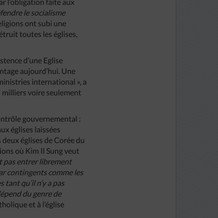
r l’obligation faite aux
éfendre le socialisme
religions ont subi une
truit toutes les églises,
stence d’une Eglise
vantage aujourd’hui. Une
nistries international », a
s milliers voire seulement
contrôle gouvernemental :
ux églises laissées
s deux églises de Corée du
ions où Kim Il Sung veut
t pas entrer librement
par contingents comme les
tant qu’il n’y a pas
dépend du genre de
holique et à l’église