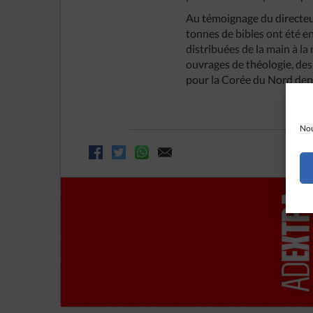
Au témoignage du directeur
tonnes de bibles ont été e
distribuées de la main à l
ouvrages de théologie, des
pour la Corée du Nord depu
Nou