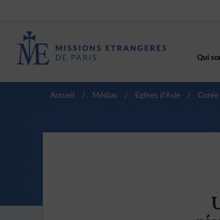
Qui so
Accueil
/
Médias
/
Eglises d'Asie
/
Corée
U