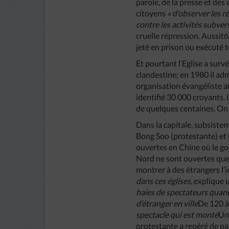
parole, de la presse et des 
citoyens
« d’observer les rè
contre les activités subvers
cruelle répression. Aussitô
jeté en prison ou exécuté to
Et pourtant l’Eglise a sur
clandestine; en 1980 il adm
organisation évangéliste am
identifié 30 000 croyants. 
de quelques centaines. On p
Dans la capitale, subsiste
Bong Soo (protestante) et 
ouvertes en Chine où le go
Nord ne sont ouvertes que 
montrer à des étrangers l’
dans ces églises,
explique 
haies de spectateurs quand
d’étranger en ville
De 120 à
spectacle qui est monté
Un 
protestante a repéré de par