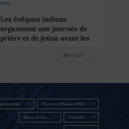
INDE
Les évêques indiens
organisent une journée de
prière et de jeûne avant les
élections nationales
LIRE PLUS
→
artenaires
Chartes éthiques MEP
Nous visiter
Contact