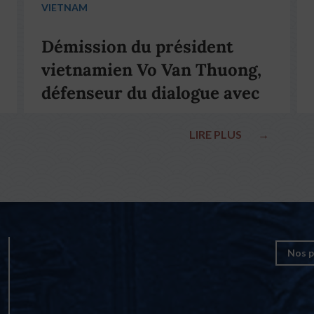
VIETNAM
Démission du président
vietnamien Vo Van Thuong,
défenseur du dialogue avec
le pape François
LIRE PLUS
→
Nos p