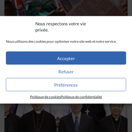
Nous respectons votre vie
privée.
DIVERS HORIZONS
Nous utilisons des cookies pour optimiser notre site web et notre service.
La revue de presse de la
Accepter
semaine du 18 mars
Refuser
LIRE PLUS
→
Préférences
Politique de cookies
Politique de confidentialité