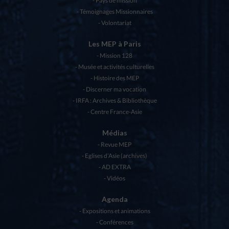
Pays de mission
Témoignages Missionnaires
Volontariat
Les MEP à Paris
Mission 128
Musée et activités culturelles
Histoire des MEP
Discerner ma vocation
IRFA : Archives & Bibliothèque
Centre France-Asie
Médias
Revue MEP
Eglises d’Asie (archives)
AD EXTRA
Vidéos
Agenda
Expositions et animations
Conférences