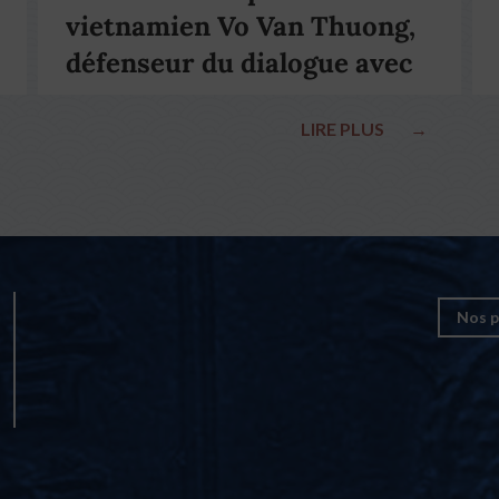
vietnamien Vo Van Thuong,
défenseur du dialogue avec
le pape François
LIRE PLUS
→
Nos p