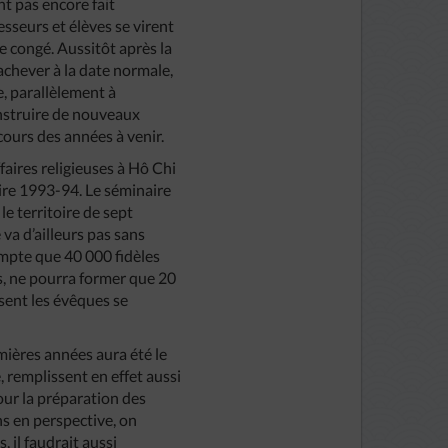
nt pas encore fait
esseurs et élèves se virent
de congé. Aussitôt après la
’achever à la date normale,
e, parallèlement à
onstruire de nouveaux
ours des années à venir.
faires religieuses à Hô Chi
ire 1993-94. Le séminaire
e territoire de sept
 va d’ailleurs pas sans
ompte que 40 000 fidèles
es, ne pourra former que 20
ssent les évêques se
mières années aura été le
, remplissent en effet aussi
pour la préparation des
ns en perspective, on
 il faudrait aussi