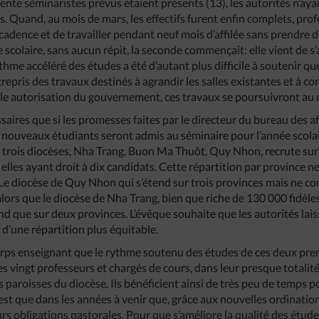
ente séminaristes prévus étaient présents (13), les autorités n’aya
. Quand, au mois de mars, les effectifs furent enfin complets, prof
a cadence et de travailler pendant neuf mois d’affilée sans prendre 
 scolaire, sans aucun répit, la seconde commençait: elle vient de s
thme accéléré des études a été d’autant plus difficile à soutenir qu
repris des travaux destinés à agrandir les salles existantes et à c
le autorisation du gouvernement, ces travaux se poursuivront au c
ssaires que si les promesses faites par le directeur du bureau des af
 nouveaux étudiants seront admis au séminaire pour l’année scola
 trois diocèses, Nha Trang, Buon Ma Thuôt, Quy Nhon, recrute sur l
elles ayant droit à dix candidats. Cette répartition par province ne
Le diocèse de Quy Nhon qui s’étend sur trois provinces mais ne c
alors que le diocèse de Nha Trang, bien que riche de 130 000 fidèl
tend que sur deux provinces. L’évêque souhaite que les autorités lai
d’une répartition plus équitable.
orps enseignant que le rythme soutenu des études de ces deux pre
Les vingt professeurs et chargés de cours, dans leur presque totalité
s paroisses du diocèse. Ils bénéficient ainsi de très peu de temps 
’est que dans les années à venir que, grâce aux nouvelles ordinatio
rs obligations pastorales. Pour que s’améliore la qualité des études,