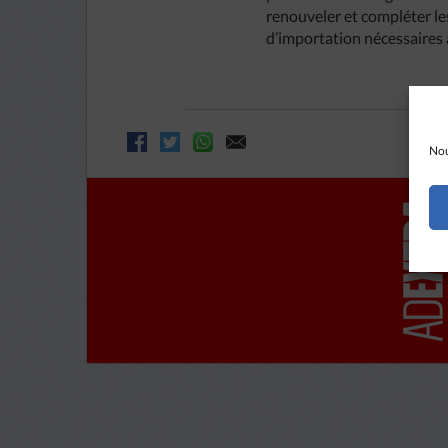
renouveler et compléter les
d’importation nécessaires à
Nou