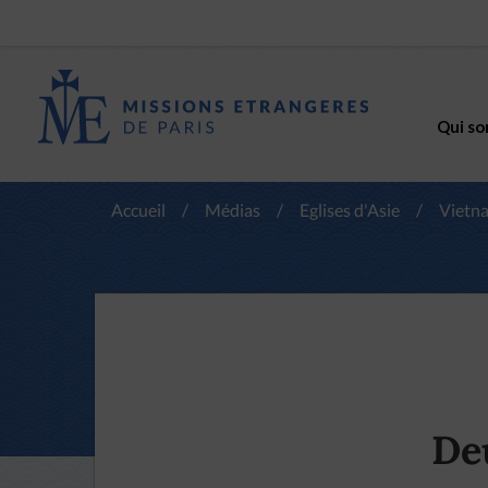
Qui so
Accueil
/
Médias
/
Eglises d'Asie
/
Vietn
De