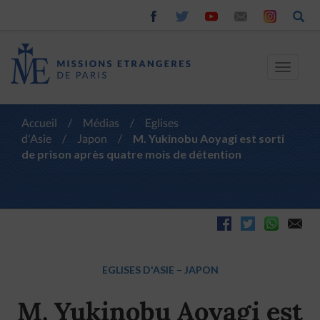
Toggle
navigat
Accueil
/
Médias
/
Eglises
d'Asie
/
Japon
/
M. Yukinobu Aoyagi est sorti
de prison après quatre mois de détention
EGLISES D'ASIE
–
JAPON
M. Yukinobu Aoyagi est