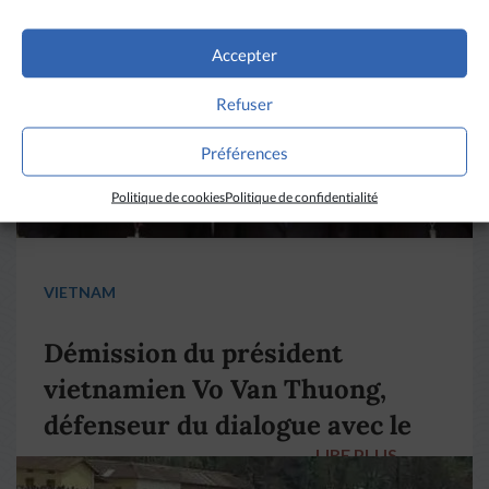
LIRE PLUS
→
Accepter
Refuser
Préférences
Politique de cookies
Politique de confidentialité
VIETNAM
Démission du président
vietnamien Vo Van Thuong,
défenseur du dialogue avec le
LIRE PLUS
→
pape François