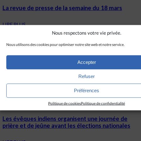
La revue de presse de la semaine du 18 mars
LIRE PLUS
→
Nous respectons votre vie privée.
Vietnam
Nous utilisons des cookies pour optimiser notre site web et notre service.
Démission du président vietnamien Vo Van
Accepter
Thuong, défenseur du dialogue avec le pape
François
Refuser
LIRE PLUS
→
Préférences
Inde
Politique de cookies
Politique de confidentialité
Les évêques indiens organisent une journée de
prière et de jeûne avant les élections nationales