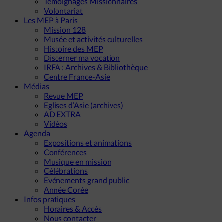
Témoignages Missionnaires
Volontariat
Les MEP à Paris
Mission 128
Musée et activités culturelles
Histoire des MEP
Discerner ma vocation
IRFA : Archives & Bibliothèque
Centre France-Asie
Médias
Revue MEP
Eglises d’Asie (archives)
AD EXTRA
Vidéos
Agenda
Expositions et animations
Conférences
Musique en mission
Célébrations
Evénements grand public
Année Corée
Infos pratiques
Horaires & Accès
Nous contacter