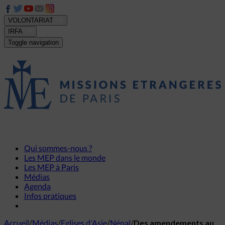
VOLONTARIAT
IRFA
Toggle navigation
Qui sommes-nous ?
Les MEP dans le monde
Les MEP à Paris
Médias
Agenda
Infos pratiques
Accueil
/
Médias
/
Eglises d'Asie
/
Népal
/
Des amendements au