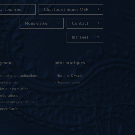
artenaires
Chartes éthiques MEP
Nous visiter
Contact
Intranet
genda
Infos pratiques
xpositions et animations
Horaires & Accès
onférences
Nous contacter
usique en mission
élébrations
vénements grand public
nnée Corée