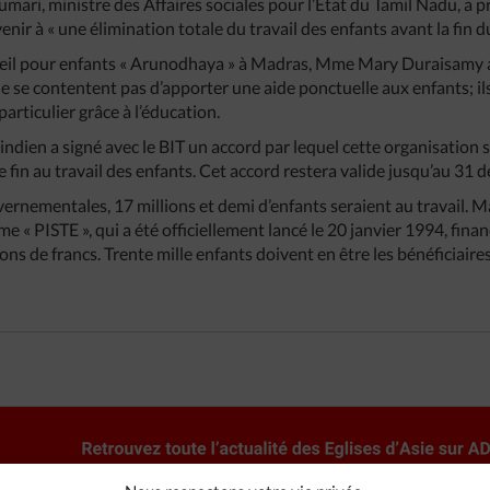
mari, ministre des Affaires sociales pour l’Etat du Tamil Nadu, a p
ir à « une élimination totale du travail des enfants avant la fin du 
cueil pour enfants « Arunodhaya » à Madras, Mme Mary Duraisamy a
 se contentent pas d’apporter une aide ponctuelle aux enfants; ils
 particulier grâce à l’éducation.
ndien a signé avec le BIT un accord par lequel cette organisation s
re fin au travail des enfants. Cet accord restera valide jusqu’au 31
ernementales, 17 millions et demi d’enfants seraient au travail. Mai
e « PISTE », qui a été officiellement lancé le 20 janvier 1994, fina
ns de francs. Trente mille enfants doivent en être les bénéficiaires