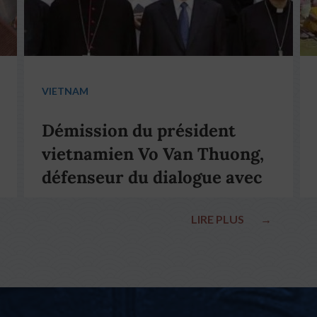
VIETNAM
Démission du président
vietnamien Vo Van Thuong,
défenseur du dialogue avec
le pape François
LIRE PLUS
→