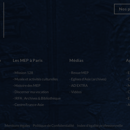
Nos p
e
Les MEP à Paris
Médias
A
Mission 128
Revue MEP
E
Musée et activités culturelles
Eglises d’Asie (archives)
C
Histoire des MEP
AD EXTRA
M
Discerner ma vocation
Vidéos
C
IRFA : Archives & Bibliothèque
E
Centre France-Asie
A
Mentions légales
Politique de Confidentialité
Index d'égalité professionnelle