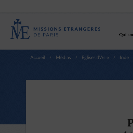
Qui so
Accueil
/
Médias
/
Eglises d'Asie
/
Inde
P