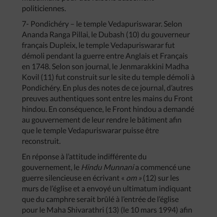
politiciennes.
7- Pondichéry – le temple Vedapuriswarar. Selon
Ananda Ranga Pillai, le Dubash (10) du gouverneur
français Dupleix, le temple Vedapuriswarar fut
démoli pendant la guerre entre Anglais et Français
en 1748. Selon son journal, le Jenmarakkini Madha
Kovil (11) fut construit sur le site du temple démoli à
Pondichéry. En plus des notes de ce journal, d’autres
preuves authentiques sont entre les mains du Front
hindou. En conséquence, le Front hindou a demandé
au gouvernement de leur rendre le bâtiment afin
que le temple Vedapuriswarar puisse être
reconstruit.
En réponse à l’attitude indifférente du
gouvernement, le
Hindu Munnani
a commencé une
guerre silencieuse en écrivant «
om »
(12) sur les
murs de l’église et a envoyé un ultimatum indiquant
que du camphre serait brûlé à l’entrée de l’église
pour le Maha Shivarathri (13) (le 10 mars 1994) afin