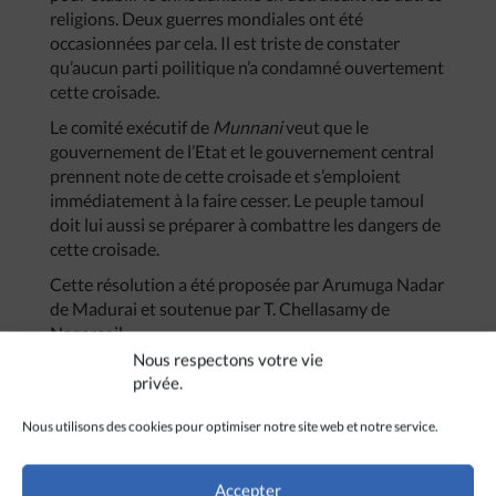
religions. Deux guerres mondiales ont été
occasionnées par cela. Il est triste de constater
qu’aucun parti poilitique n’a condamné ouvertement
cette croisade.
Le comité exécutif de
Munnani
veut que le
gouvernement de l’Etat et le gouvernement central
prennent note de cette croisade et s’emploient
immédiatement à la faire cesser. Le peuple tamoul
doit lui aussi se préparer à combattre les dangers de
cette croisade.
Cette résolution a été proposée par Arumuga Nadar
de Madurai et soutenue par T. Chellasamy de
Nagercoil.
Nous respectons votre vie
c- Le district « Notre-Dame de Lourdes » ?
privée.
Beaucoup d’organisations internationales veulent
transformer Pondichéry en un Etat chrétien. Une
Nous utilisons des cookies pour optimiser notre site web et notre service.
enquête récente montre qu’en l’espace d’une
décennie 7 000 membres des basses castes et des
Accepter