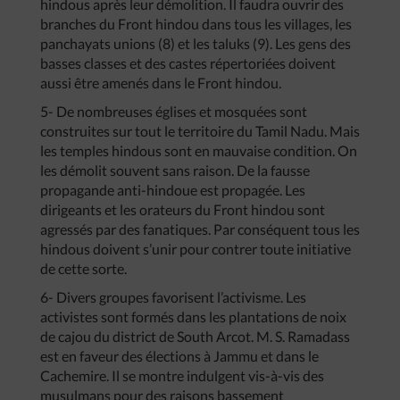
hindous après leur démolition. Il faudra ouvrir des
branches du Front hindou dans tous les villages, les
panchayats unions (8) et les taluks (9). Les gens des
basses classes et des castes répertoriées doivent
aussi être amenés dans le Front hindou.
5- De nombreuses églises et mosquées sont
construites sur tout le territoire du Tamil Nadu. Mais
les temples hindous sont en mauvaise condition. On
les démolit souvent sans raison. De la fausse
propagande anti-hindoue est propagée. Les
dirigeants et les orateurs du Front hindou sont
agressés par des fanatiques. Par conséquent tous les
hindous doivent s’unir pour contrer toute initiative
de cette sorte.
6- Divers groupes favorisent l’activisme. Les
activistes sont formés dans les plantations de noix
de cajou du district de South Arcot. M. S. Ramadass
est en faveur des élections à Jammu et dans le
Cachemire. Il se montre indulgent vis-à-vis des
musulmans pour des raisons bassement