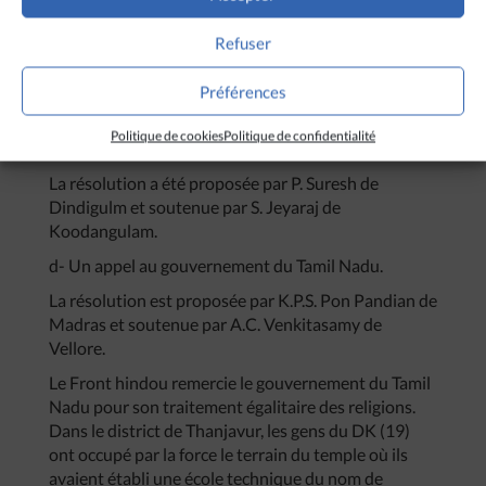
castes répertoriées ont embrassé le christianisme.
Les chrétiens ont changé le nom de Pondichéry en
Refuser
« Etat Notre-Dame de Lourdes ». Malheureusement
ni le gouvernement central ni celui de l’Etat n’ont
Préférences
pris note de cela. Le comité exécutif de
Munnani
de
l’Etat veut que les gouvernements prennent de
Politique de cookies
Politique de confidentialité
mesures sévères et rapides sur cette question.
La résolution a été proposée par P. Suresh de
Dindigulm et soutenue par S. Jeyaraj de
Koodangulam.
d- Un appel au gouvernement du Tamil Nadu.
La résolution est proposée par K.P.S. Pon Pandian de
Madras et soutenue par A.C. Venkitasamy de
Vellore.
Le Front hindou remercie le gouvernement du Tamil
Nadu pour son traitement égalitaire des religions.
Dans le district de Thanjavur, les gens du DK (19)
ont occupé par la force le terrain du temple où ils
avaient établi une école technique du nom de