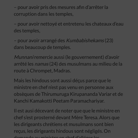
– pour avoir pris des mesures afin d’arrêter la
corruption dans les temples,
– pour avoir nettoyé et entretenu les chateaux d’eau
des temples,
– pour avoir arrangé des
Kumbabishekams
(23)
dans beaucoup de temples.
Munnani
remercie aussi (le gouvernement) d’avoir
arrêté les
namas
(24) des musulmans au milieu de la
route à Chrompet, Madras.
Mais les hindous sont aussi déçus parce que le
ministre en chef n’est pas venu en personne aux
obsèques de Thirumuruga Kirupananda Variar et de
Kanchi Kamakotti Peetam Paramachariyar.
Il est ausi décevant de noter que que le ministre en
chef s’est prosterné devant Mère Teresa. Alors que
les dirigeants chrétiens et musulmans sont bien
reçus, les dirigeants hindous sont négligés. On
demande au ministre en chef d’alléger les