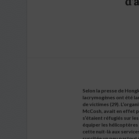
d’
Selon la presse de Hongko
lacrymogènes ont été la
de victimes (29). L’orga
McCosh, avait en effet p
s’étaient réfugiés sur l
équiper les hélicoptères 
cette nuit-là aux service
suscitée un peu partout p