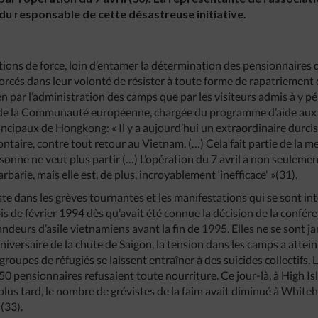
u responsable de cette désastreuse initiative.
ons de force, loin d’entamer la détermination des pensionnaires d
forcés dans leur volonté de résister à toute forme de rapatriement d
en par l’administration des camps que par les visiteurs admis à y p
e la Communauté européenne, chargée du programme d’aide aux ra
rincipaux de Hongkong: « Il y a aujourd’hui un extraordinaire durc
ntaire, contre tout retour au Vietnam. (…) Cela fait partie de la m
nne ne veut plus partir (…) L’opération du 7 avril a non seulemen
barie, mais elle est, de plus, incroyablement ‘inefficace' »(31).
ste dans les grèves tournantes et les manifestations qui se sont inte
is de février 1994 dès qu’avait été connue la décision de la conf
deurs d’asile vietnamiens avant la fin de 1995. Elles ne se sont j
niversaire de la chute de Saigon, la tension dans les camps a atteint
oupes de réfugiés se laissent entraîner à des suicides collectifs.
 pensionnaires refusaient toute nourriture. Ce jour-là, à High Isla
plus tard, le nombre de grévistes de la faim avait diminué à Whiteh
 (33).