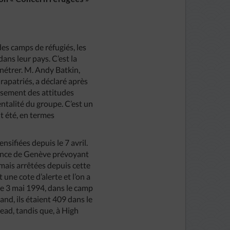
es camps de réfugiés, les
ans leur pays. C’est la
énétrer. M. Andy Batkin,
patriés, a déclaré après
issement des attitudes
entalité du groupe. C’est un
t été, en termes
nsifiées depuis le 7 avril.
érence de Genève prévoyant
amais arrêtées depuis cette
 une cote d’alerte et l’on a
 Le 3 mai 1994, dans le camp
nd, ils étaient 409 dans le
ead, tandis que, à High