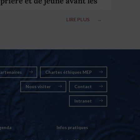
prière et de jeûne avant les
élections nationales
LIRE PLUS
→
artenaires
Chartes éthiques MEP
Nous visiter
Contact
Intranet
genda
Infos pratiques