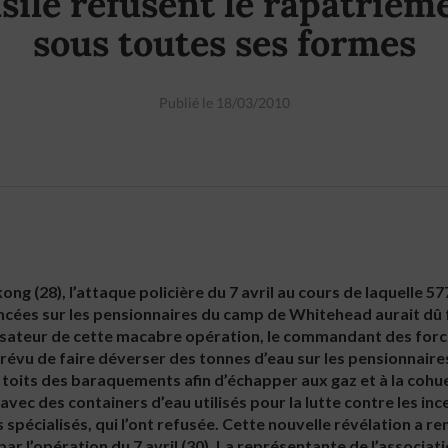
asile refusent le rapatriem
sous toutes ses formes
Publié le 18/03/2010
ng (28), l’attaque policière du 7 avril au cours de laquelle 5
ncées sur les pensionnaires du camp de Whitehead aurait dû
nisateur de cette macabre opération, le commandant des force
révu de faire déverser des tonnes d’eau sur les pensionnaires 
es toits des baraquements afin d’échapper aux gaz et à la co
avec des containers d’eau utilisés pour la lutte contre les in
s spécialisés, qui l’ont refusée. Cette nouvelle révélation a re
ar l’opération du 7 avril (30). La représentante de l’associa