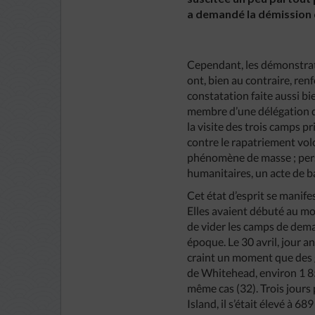
a demandé la démission d
Cependant, les démonstrati
ont, bien au contraire, ren
constatation faite aussi bi
membre d’une délégation d
la visite des trois camps p
contre le rapatriement volo
phénomène de masse ; perso
humanitaires, un acte de bar
Cet état d’esprit se manife
Elles avaient débuté au mo
de vider les camps de deman
époque. Le 30 avril, jour an
craint un moment que des gr
de Whitehead, environ 1 850
même cas (32). Trois jours 
Island, il s’était élevé à 689