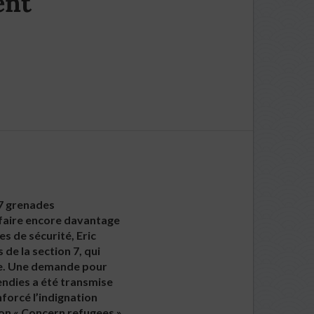
ent
77 grenades
 faire encore davantage
s de sécurité, Eric
de la section 7, qui
hue. Une demande pour
cendies a été transmise
nforcé l’indignation
tion « Concern refugees »