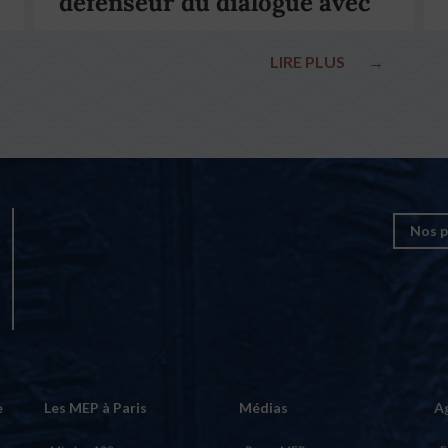
défenseur du dialogue avec
le pape François
LIRE PLUS
→
Nos p
e
Les MEP à Paris
Médias
A