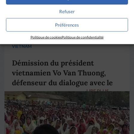
Refuser
Préférences
Politique de cookies
Politique de confidentialité
VIETNAM
Démission du président
vietnamien Vo Van Thuong,
défenseur du dialogue avec le
LIRE PLUS
→
pape François