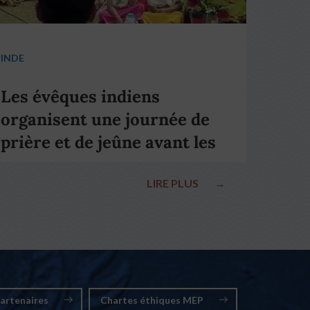
INDE
Les évêques indiens
organisent une journée de
prière et de jeûne avant les
élections nationales
LIRE PLUS
→
artenaires
Chartes éthiques MEP