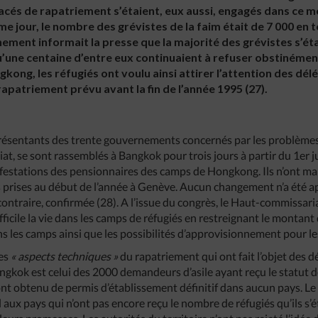
cés de rapatriement s’étaient, eux aussi, engagés dans ce 
me jour, le nombre des grévistes de la faim était de 7 000 en tou
ment informait la presse que la majorité des grévistes s’éta
’une centaine d’entre eux continuaient à refuser obstinément
kong, les réfugiés ont voulu ainsi attirer l’attention des dé
rapatriement prévu avant la fin de l’année 1995 (27).
ésentants des trente gouvernements concernés par les problèmes 
at, se sont rassemblés à Bangkok pour trois jours à partir du 1er j
ifestations des pensionnaires des camps de Hongkong. Ils n’ont m
s prises au début de l’année à Genève. Aucun changement n’a été ap
 contraire, confirmée (28). A l’issue du congrès, le Haut-commissa
fficile la vie dans les camps de réfugiés en restreignant le monta
s les camps ainsi que les possibilités d’approvisionnement pour les
les
« aspects techniques »
du rapatriement qui ont fait l’objet des d
ngkok est celui des 2000 demandeurs d’asile ayant reçu le statut de
n’ont obtenu de permis d’établissement définitif dans aucun pays. 
ux pays qui n’ont pas encore reçu le nombre de réfugiés qu’ils s’ét