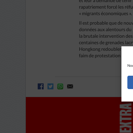
et leur a demandé de tenir 
rapatriement forcé les réfu
« migrants économiques ».
Il est probable que de nouv
données aux alentours du 15
la brutale intervention des
centaines de grenades lacr
Hongkong redoublent de vigi
faim de protestation contre
Nou