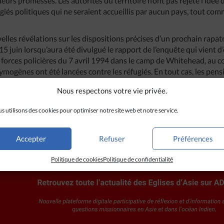
leurs promesses. Les autorités du territoire n’ont pas rejeté l’idée
giés politiques qui ne seraient accueillis par aucun pays, tout com
elles révélations sur les dispositions précises d’un prochain rapa
 juin lorsqu’aura été divulgué le rapport de l’enquête qui vient d
 forces policières du 7 avril 1994 dans le camp de Whitehead, au c
ymogènes ont été lancées contre les réfugiés. En tout cas, les pen
lance puisque, le 10 juin, dix mille d’entre eux se préparaient à s
Nous respectons votre vie privée.
 la politique de rapatriement forcé (30).
s utilisons des cookies pour optimiser notre site web et notre service.
Accepter
Refuser
Préférences
Politique de cookies
Politique de confidentialité