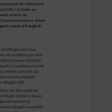
mouvement de résistance
t (25). Le 2 juin, un
ient retirés du
 toute nourriture. Selon
légués réunis à Bangkok
de réfugiés qui, sous
uin, ne semblent pas avoir
anifesté aucune intention
porté à la politique suivie
riat a même annoncé son
nt des sommes d’argent
 réfugiés (29).
ébats. Un des sujets les
 réfugié, certains depuis
Le gouvernement de
aient engagés à accueillir