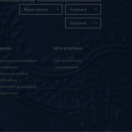
Nous visiter
Contact
Intranet
genda
Infos pratiques
xpositions et animations
Horaires & Accès
onférences
Nous contacter
usique en mission
élébrations
vénements grand public
nnée Corée