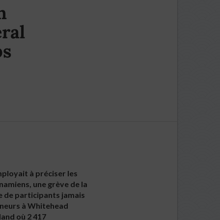
n
ral
ps
ployait à préciser les
namiens, une grève de la
e de participants jamais
eûneurs à Whitehead
land où 2 417