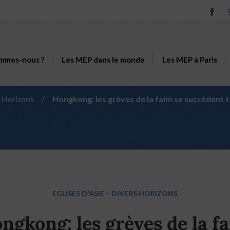
mmes-nous ?
Les MEP dans le monde
Les MEP à Paris
 Horizons
/
Hongkong: les grèves de la faim se succèdent t
EGLISES D'ASIE
–
DIVERS HORIZONS
ngkong: les grèves de la f