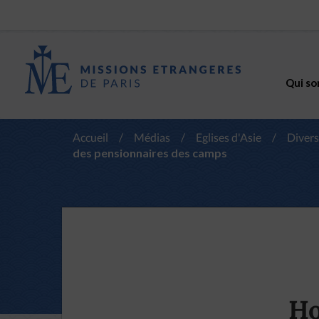
Qui so
Accueil
/
Médias
/
Eglises d'Asie
/
Divers
des pensionnaires des camps
Ho