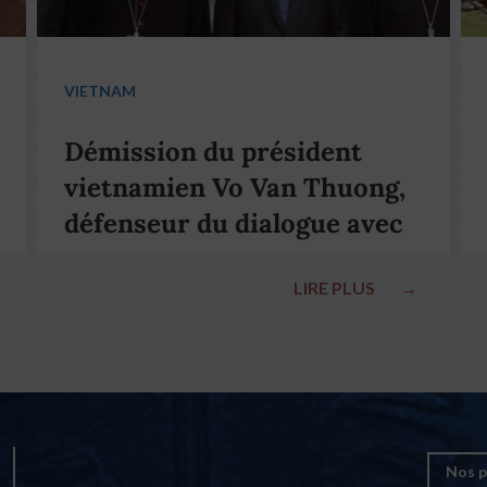
VIETNAM
Démission du président
vietnamien Vo Van Thuong,
défenseur du dialogue avec
le pape François
LIRE PLUS
→
Nos p