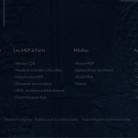
e
Les MEP à Paris
Médias
A
Mission 128
Revue MEP
E
Musée et activités culturelles
Eglises d’Asie (archives)
C
Histoire des MEP
AD EXTRA
M
Discerner ma vocation
Vidéos
C
IRFA : Archives & Bibliothèque
E
Centre France-Asie
A
Mentions légales
Politique de Confidentialité
Index d'égalité professionnelle