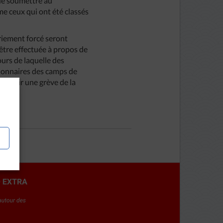
 de soumettre au
me ceux qui ont été classés
triement forcé seront
’être effectuée à propos de
ours de laquelle des
sionnaires des camps de
outenir une grève de la