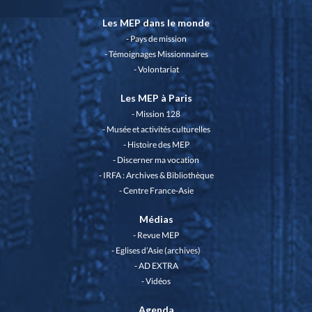
Les MEP dans le monde
Pays de mission
Témoignages Missionnaires
Volontariat
Les MEP à Paris
Mission 128
Musée et activités culturelles
Histoire des MEP
Discerner ma vocation
IRFA : Archives & Bibliothèque
Centre France-Asie
Médias
Revue MEP
Eglises d’Asie (archives)
AD EXTRA
Vidéos
Agenda