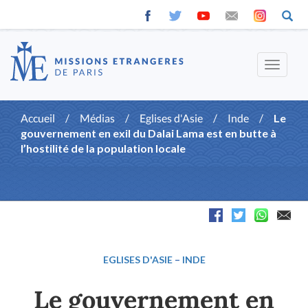
Toggle
navigat
Accueil
/
Médias
/
Eglises d'Asie
/
Inde
/
Le
gouvernement en exil du Dalai Lama est en butte à
l’hostilité de la population locale
EGLISES D'ASIE
–
INDE
Le gouvernement en