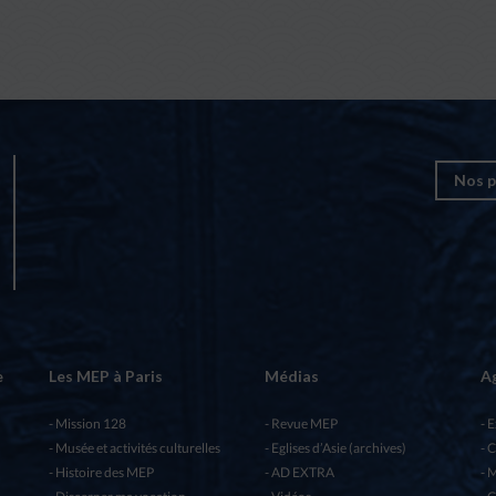
Nos p
e
Les MEP à Paris
Médias
A
Mission 128
Revue MEP
E
Musée et activités culturelles
Eglises d’Asie (archives)
C
Histoire des MEP
AD EXTRA
M