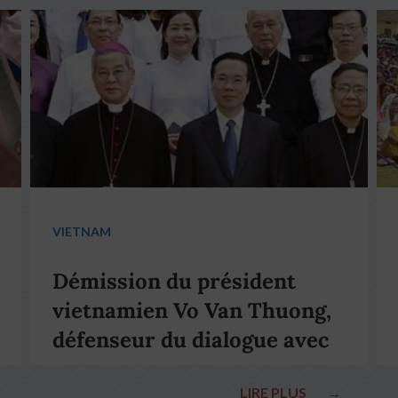
VIETNAM
Démission du président
vietnamien Vo Van Thuong,
défenseur du dialogue avec
le pape François
LIRE PLUS
→