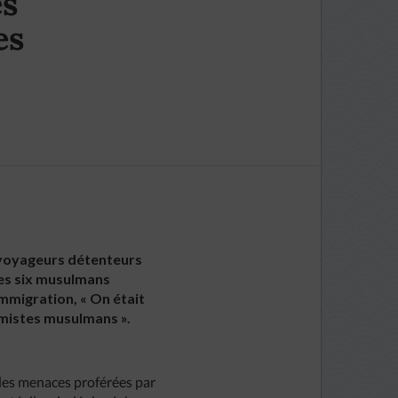
es
es
ix voyageurs détenteurs
les six musulmans
Immigration, « On était
émistes musulmans ».
n des menaces proférées par