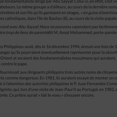
 fondamentaliste dirigé par Abu Sayyaf. Celui-ci, en effet, s’est 
aboteurs. Le même groupe a d’ailleurs, au cours de la dernière se
chrétien et son fils qu’ils gardaient en otages,
« en guise d’avertis
 catholiques, dans l’île de Basilan (8), au cours de la visite papale
ord avec Abu Sayyaf. Nous ne pouvons cependant pas facilement no
tre trop de liens de parenté
dit M. Amat Mohammed, porte-parol
es Philippines avait, dès le 16 décembre 1994, dressé une liste de 
danger qu’ils pourraient éventuellement représenter pour la sécuri
 Orient et seraient des fondamentalistes musulmans qui auraient,
 contre le pape.
 fournissait aux dirigeants philippins trois autres noms de citoyens
rés comme dangereux. En 1981, ils auraient essayé de monter un c
né à l’attention des autorités philippines le P. Juan Fernandes Co
griste, qui, lors d’une visite de Jean-Paul II au Portugal, en 1982, 
ée. Ce prêtre aurait « fait le voeu » d’essayer encore.