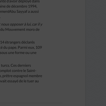
vanté d’avoir déployé dans
maine de décembre 1994,
sement
Abu Sayyaf a aussi
.
us opposer à lui, car il y
e du Mouvement moro de
114 étrangers déclarés
té du pape. Parmi eux, 109
 sous une forme ou une
 turcs. Ces derniers
omplot contre le Saint-
ron, prêtre espagnol membre
avait essayé de le tuer au