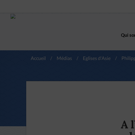
Qui so
Accueil
/
Médias
/
Eglises d'Asie
/
Philip
A 