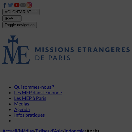
VOLONTARIAT
IRFA
Toggle navigation
Qui sommes-nous ?
Les MEP dans le monde
Les MEP à Paris
Médias
Agenda
Infos pratiques
Accueil
/
Médias
/
Eglises d'Asie
/
Indonésie
/
Après