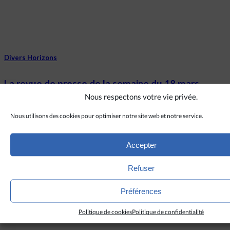
Divers Horizons
La revue de presse de la semaine du 18 mars
Nous respectons votre vie privée.
LIRE PLUS
→
Nous utilisons des cookies pour optimiser notre site web et notre service.
Vietnam
Accepter
Démission du président vietnamien Vo Van
Refuser
Thuong, défenseur du dialogue avec le pape
François
Préférences
LIRE PLUS
→
Politique de cookies
Politique de confidentialité