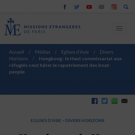
Toggle
navigat
Accueil
/
Médias
/
Eglises d'Asie
/
Divers
Horizons
/
Hongkong : le Haut commissariat aux
réfugiés veut hâter le rapatriement des boat-
people
EGLISES D'ASIE
–
DIVERS HORIZONS