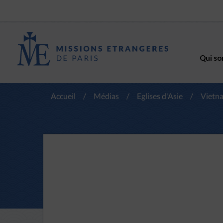
Qui so
Accueil
/
Médias
/
Eglises d'Asie
/
Vietn