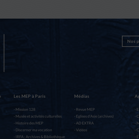
Nos p
e
Les MEP à Paris
Médias
A
Mission 128
Revue MEP
E
Musée et activités culturelles
Eglises d’Asie (archives)
C
Histoire des MEP
AD EXTRA
M
Discerner ma vocation
Vidéos
C
IRFA : Archives & Bibliothèque
E