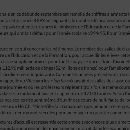
onale en ce début de septembre est remplie de chiffres alarmants (2
quera cette année 8 899 enseignants; le nombre de professeurs ma
 le pays tout entier, d’après le ministère de l’Education et de la Fo
eurs qui ont fait défaut pour l’année scolaire 1994-95. Pour l’année
leure en ce qui concerne les bâtiments. Le nombre des salles de clas
 de l’Education et de la Formation, pour accueillir les élèves cette 
 classe supplémentaires pour tout le pays, ce qui est loin d’avoir é
is 112,96 milliards de dôngs (52 millions de francs) pour l’amélior
t particulièrement inquiétante. Comme les années précédentes, de 
’on appelle au Vietnam les
« lop ba ca
à savoir des salles de classe o
e journée et où les professeurs répètent trois fois le même cours, 
ces classes à roulement avaient augmenté de 17 000 unités. Selon l
rtaines écoles risquent même d’ouvrir des cours de nuit, faute de lo
 presse de Hô Chi Minh-Ville fait remarquer que, pendant ce temp
n a détruit deux grandes écoles pour aménager un quartier commercia
uctures d’accueil est ressentie cette année avec encore plus d’amer
depuis la suppression de l’enseignement gratuit dans le secondaire 