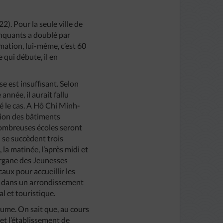
2). Pour la seule ville de
nquants a doublé par
rmation, lui-même, c’est 60
 qui débute, il en
se est insuffisant. Selon
année, il aurait fallu
té le cas. A Hô Chi Minh-
ation des bâtiments
nombreuses écoles seront
u se succèdent trois
la matinée, l’après midi et
’organe des Jeunesses
caux pour accueillir les
s, dans un arrondissement
l et touristique.
tume. On sait que, au cours
et l’établissement de