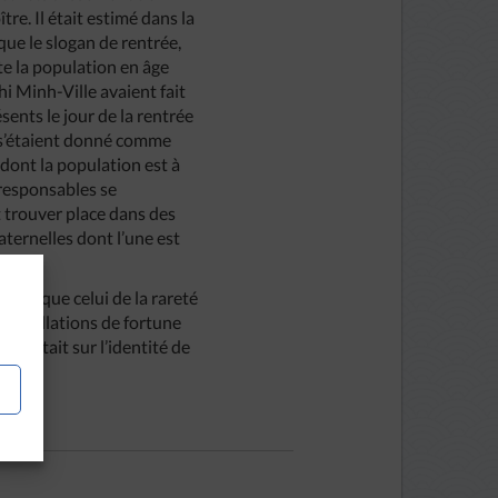
re. Il était estimé dans la
que le slogan de rentrée,
ute la population en âge
i Minh-Ville avaient fait
sents le jour de la rentrée
s s’étaient donné comme
) dont la population est à
 responsables se
 trouver place dans des
ternelles dont l’une est
rave que celui de la rareté
installations de fortune
bsistait sur l’identité de