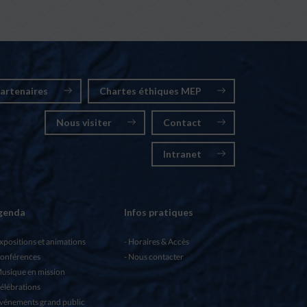
artenaires
Chartes éthiques MEP
Nous visiter
Contact
Intranet
genda
Infos pratiques
xpositions et animations
Horaires & Accès
onférences
Nous contacter
usique en mission
élébrations
vénements grand public