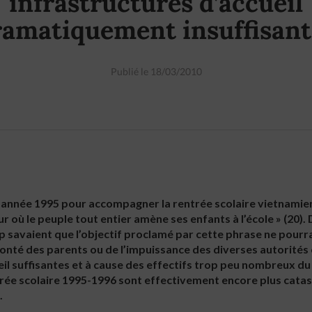
infrastructures d’accueil
ramatiquement insuffisant
Publié le 18/03/2010
e année 1995 pour accompagner la rentrée scolaire vietnamienne
ur où le peuple tout entier amène ses enfants à l’école » (20). 
p savaient que l’objectif proclamé par cette phrase ne pourra
lonté des parents ou de l’impuissance des diverses autorités
eil suffisantes et à cause des effectifs trop peu nombreux d
trée scolaire 1995-1996 sont effectivement encore plus cata
.