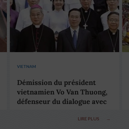
VIETNAM
Démission du président
vietnamien Vo Van Thuong,
défenseur du dialogue avec
le pape François
LIRE PLUS
→