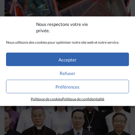
Nous respectons votre vie
privée.
Nous utilisons des cookies pour optimiser notre site web et notre service.
DIVERS HORIZONS
Accepter
La revue de presse de la
Refuser
semaine du 18 mars
Préférences
LIRE PLUS
→
Politique de cookies
Politique de confidentialité