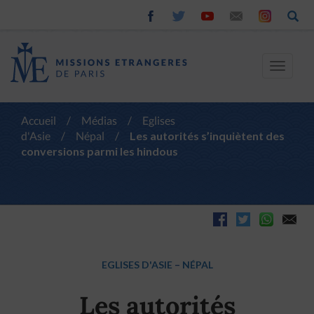
Toggle
navigat
Accueil
/
Médias
/
Eglises
d'Asie
/
Népal
/
Les autorités s’inquiètent des
conversions parmi les hindous
EGLISES D'ASIE
–
NÉPAL
Les autorités