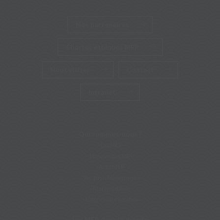
Nos partenaires
Chartes éthiques MEP
Nous visiter
Contact
Intranet
Qui sommes-nous ?
Les MEP
Histoire des MEP
Actu MEP
Vocation Missionnaire
Martyrs d’Asie
Lutte contre les abus
Les MEP dans le monde