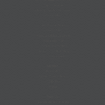
Pays de mission
Témoignages Missionnaires
Volontariat
Les MEP à Paris
Mission 128
Musée et activités culturelles
Histoire des MEP
Discerner ma vocation
IRFA : Archives & Bibliothèque
Centre France-Asie
Médias
Revue MEP
Eglises d’Asie (archives)
AD EXTRA
Vidéos
Agenda
Expositions et animations