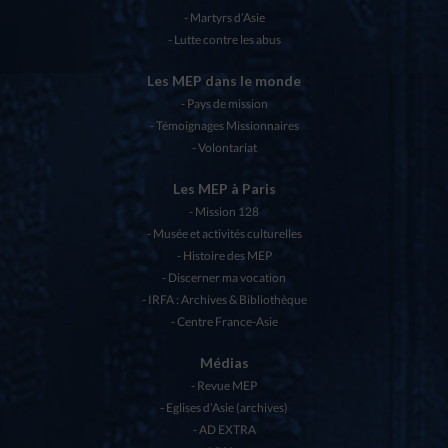
Martyrs d’Asie
Lutte contre les abus
Les MEP dans le monde
Pays de mission
Témoignages Missionnaires
Volontariat
Les MEP à Paris
Mission 128
Musée et activités culturelles
Histoire des MEP
Discerner ma vocation
IRFA : Archives & Bibliothèque
Centre France-Asie
Médias
Revue MEP
Eglises d’Asie (archives)
AD EXTRA