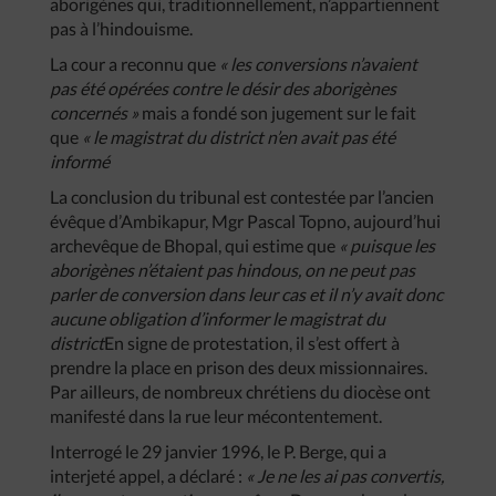
aborigènes qui, traditionnellement, n’appartiennent
pas à l’hindouisme.
La cour a reconnu que
« les conversions n’avaient
pas été opérées contre le désir des aborigènes
concernés »
mais a fondé son jugement sur le fait
que
« le magistrat du district n’en avait pas été
informé
La conclusion du tribunal est contestée par l’ancien
évêque d’Ambikapur, Mgr Pascal Topno, aujourd’hui
archevêque de Bhopal, qui estime que
« puisque les
aborigènes n’étaient pas hindous, on ne peut pas
parler de conversion dans leur cas et il n’y avait donc
aucune obligation d’informer le magistrat du
district
En signe de protestation, il s’est offert à
prendre la place en prison des deux missionnaires.
Par ailleurs, de nombreux chrétiens du diocèse ont
manifesté dans la rue leur mécontentement.
Interrogé le 29 janvier 1996, le P. Berge, qui a
interjeté appel, a déclaré :
« Je ne les ai pas convertis,