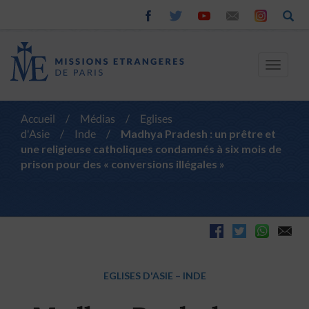
Toggle
navigat
Accueil
/
Médias
/
Eglises
d'Asie
/
Inde
/
Madhya Pradesh : un prêtre et
une religieuse catholiques condamnés à six mois de
prison pour des « conversions illégales »
EGLISES D'ASIE
–
INDE