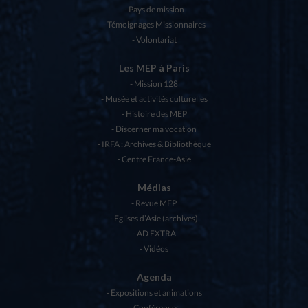
Pays de mission
Témoignages Missionnaires
Volontariat
Les MEP à Paris
Mission 128
Musée et activités culturelles
Histoire des MEP
Discerner ma vocation
IRFA : Archives & Bibliothèque
Centre France-Asie
Médias
Revue MEP
Eglises d’Asie (archives)
AD EXTRA
Vidéos
Agenda
Expositions et animations
Conférences