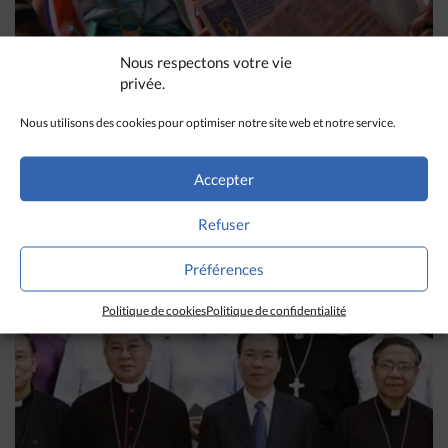
Nous respectons votre vie
privée.
Nous utilisons des cookies pour optimiser notre site web et notre service.
DIVERS HORIZONS
La revue de presse de la
Accepter
semaine du 18 mars
Refuser
Préférences
LIRE PLUS
→
Politique de cookies
Politique de confidentialité