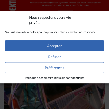
Nous respectons votre vie
privée.
Nous utilisons des cookies pour optimiser notre site web et notre service.
A LIRE AUSSI
Accepter
Refuser
Préférences
Politique de cookies
Politique de confidentialité