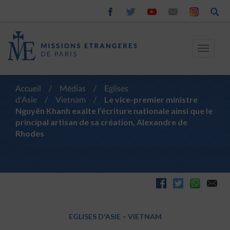
Toggle
navigat
Accueil
/
Médias
/
Eglises
d'Asie
/
Vietnam
/
Le vice-premier ministre
Nguyên Khanh exalte l’écriture nationale ainsi que le
principal artisan de sa création, Alexandre de
Rhodes
EGLISES D'ASIE
–
VIETNAM