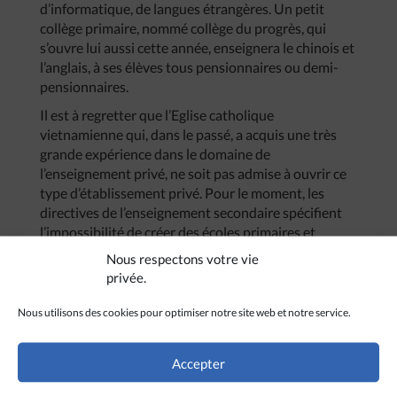
d’informatique, de langues étrangères. Un petit
collège primaire, nommé collège du progrès, qui
s’ouvre lui aussi cette année, enseignera le chinois et
l’anglais, à ses élèves tous pensionnaires ou demi-
pensionnaires.
Il est à regretter que l’Eglise catholique
vietnamienne qui, dans le passé, a acquis une très
grande expérience dans le domaine de
l’enseignement privé, ne soit pas admise à ouvrir ce
type d’établissement privé. Pour le moment, les
directives de l’enseignement secondaire spécifient
l’impossibilité de créer des écoles primaires et
secondaires privées pour les organisations
Nous respectons votre vie
religieuses.
privée.
Nous utilisons des cookies pour optimiser notre site web et notre service.
Accepter