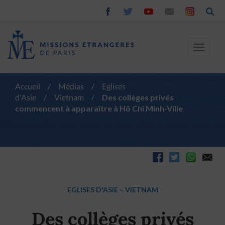
Toggle
navigat
Accueil
/
Médias
/
Eglises
d'Asie
/
Vietnam
/
Des collèges privés
commencent à apparaître à Hô Chi Minh-Ville
EGLISES D'ASIE
–
VIETNAM
Des collèges privés