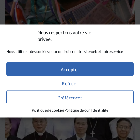
Nous respectons votre vie
privée.
Nous utilisons des cookies pour optimiser notre site web et notre service.
DIVERS HORIZONS
La revue de presse de la
Accepter
semaine du 18 mars
Refuser
Préférences
LIRE PLUS
→
Politique de cookies
Politique de confidentialité