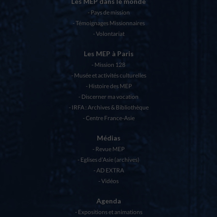
Les MEP dans le monde
Pays de mission
Témoignages Missionnaires
Volontariat
Les MEP à Paris
Mission 128
Musée et activités culturelles
Histoire des MEP
Discerner ma vocation
IRFA : Archives & Bibliothèque
Centre France-Asie
Médias
Revue MEP
Eglises d’Asie (archives)
AD EXTRA
Vidéos
Agenda
Expositions et animations