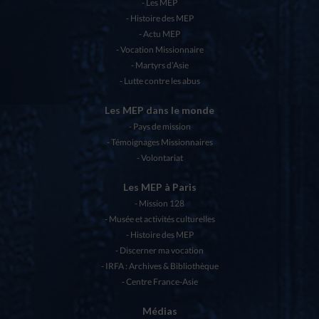
Les MEP
Histoire des MEP
Actu MEP
Vocation Missionnaire
Martyrs d’Asie
Lutte contre les abus
Les MEP dans le monde
Pays de mission
Témoignages Missionnaires
Volontariat
Les MEP à Paris
Mission 128
Musée et activités culturelles
Histoire des MEP
Discerner ma vocation
IRFA : Archives & Bibliothèque
Centre France-Asie
Médias