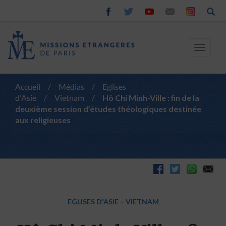
Toggle
navigat
Accueil
/
Médias
/
Eglises
d'Asie
/
Vietnam
/
Hô Chi Minh-Ville : fin de la
deuxième session d’études théologiques destinée
aux religieuses
EGLISES D'ASIE
–
VIETNAM