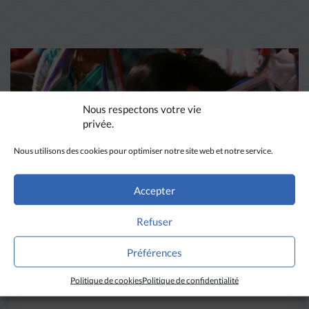
Nous respectons votre vie
privée.
Nous utilisons des cookies pour optimiser notre site web et notre service.
Accepter
Refuser
DIVERS HORIZONS
Préférences
La revue de presse de la
semaine du 18 mars
Politique de cookies
Politique de confidentialité