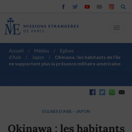
Toggle
navigat
Accueil
/
Médias
/
Eglises
d'Asie
/
Japon
/
Okinawa : les habitants de l’île
ne supportent plus la présence militaire américaine
EGLISES D'ASIE
–
JAPON
Okinawa : les habitants