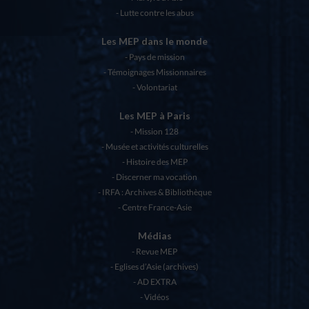
Lutte contre les abus
Les MEP dans le monde
Pays de mission
Témoignages Missionnaires
Volontariat
Les MEP à Paris
Mission 128
Musée et activités culturelles
Histoire des MEP
Discerner ma vocation
IRFA : Archives & Bibliothèque
Centre France-Asie
Médias
Revue MEP
Eglises d’Asie (archives)
AD EXTRA
Vidéos