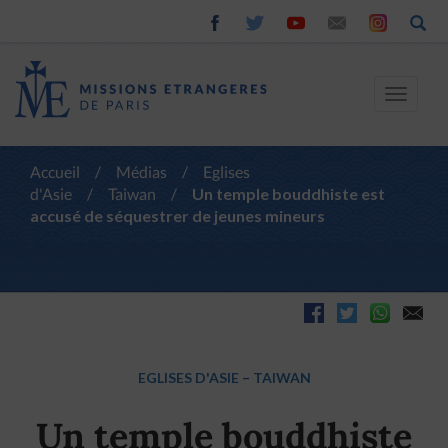
Toggle
navigat
Accueil
/
Médias
/
Eglises
d'Asie
/
Taiwan
/
Un temple bouddhiste est
accusé de séquestrer de jeunes mineurs
EGLISES D'ASIE
–
TAIWAN
Un temple bouddhiste