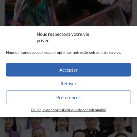
Nous respectons votre vie
privée.
Nous utilisons des cookies pour optimiser notre site web et notre service.
DIVERS HORIZONS
Accepter
Refuser
La revue de presse de la
semaine du 18 mars
Préférences
Politique de cookies
Politique de confidentialité
LIRE PLUS
→