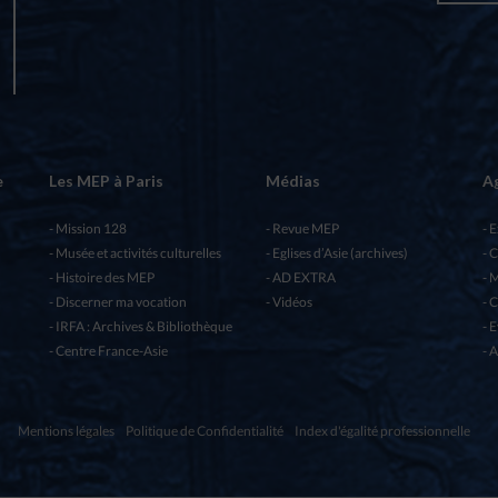
e
Les MEP à Paris
Médias
A
Mission 128
Revue MEP
E
Musée et activités culturelles
Eglises d’Asie (archives)
C
Histoire des MEP
AD EXTRA
M
Discerner ma vocation
Vidéos
C
IRFA : Archives & Bibliothèque
E
Centre France-Asie
A
Mentions légales
Politique de Confidentialité
Index d'égalité professionnelle