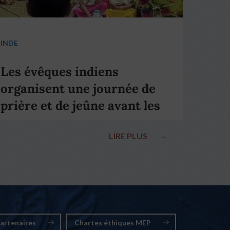
INDE
Les évêques indiens
organisent une journée de
prière et de jeûne avant les
élections nationales
LIRE PLUS
→
artenaires
Chartes éthiques MEP