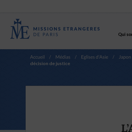
Qui so
Accueil
/
Médias
/
Eglises d'Asie
/
Japon
décision de justice
L’