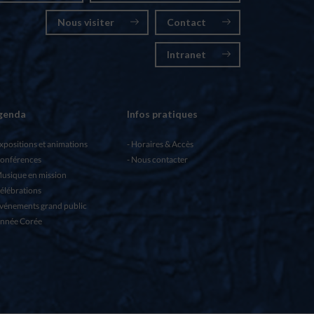
Nous visiter
Contact
Intranet
genda
Infos pratiques
xpositions et animations
Horaires & Accès
onférences
Nous contacter
usique en mission
élébrations
vénements grand public
nnée Corée