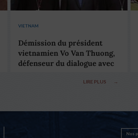
VIETNAM
Démission du président
vietnamien Vo Van Thuong,
défenseur du dialogue avec
le pape François
LIRE PLUS
→
Nos p