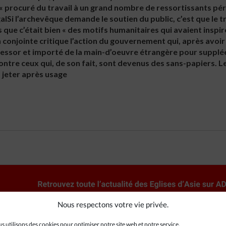
« procuré du travail à un grand nombre de ressortissants péru
égalSi l’archevêque demande le soutien du public, c’est que le t
ue c’était bien « des motifs humanitaires qui avaient inspir
conjointe critique l’action du gouvernement qui, après avoi
n essor et importé de la main-d’oeuvre étrangère pour supplée
ontre ceux qui, de son fait, sont devenus des sans-papiers. 
 jeter après usage
Nous respectons votre vie privée.
s utilisons des cookies pour optimiser notre site web et notre service.