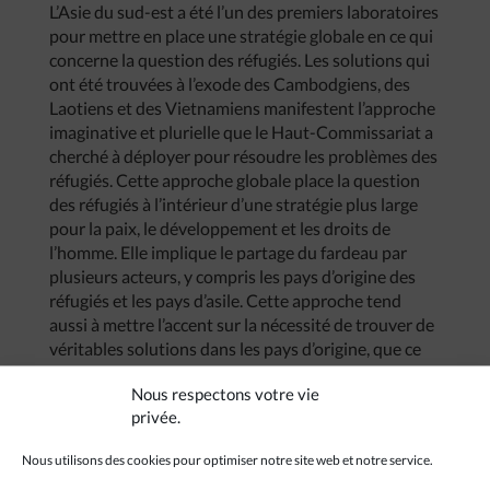
L’Asie du sud-est a été l’un des premiers laboratoires
pour mettre en place une stratégie globale en ce qui
concerne la question des réfugiés. Les solutions qui
ont été trouvées à l’exode des Cambodgiens, des
Laotiens et des Vietnamiens manifestent l’approche
imaginative et plurielle que le Haut-Commissariat a
cherché à déployer pour résoudre les problèmes des
réfugiés. Cette approche globale place la question
des réfugiés à l’intérieur d’une stratégie plus large
pour la paix, le développement et les droits de
l’homme. Elle implique le partage du fardeau par
plusieurs acteurs, y compris les pays d’origine des
réfugiés et les pays d’asile. Cette approche tend
aussi à mettre l’accent sur la nécessité de trouver de
véritables solutions dans les pays d’origine, que ce
soit le Sri Lanka, le Vietnam, le Laos, le Cambodge ou
Nous respectons votre vie
la Birmanie.
privée.
En tant que femme catholique d’Asie, et responsable
du Haut Commissariat aux Réfugiés, quel message
Nous utilisons des cookies pour optimiser notre site web et notre service.
aimeriez-vous passer aux prêtres, religieux et